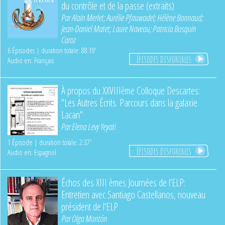
du contrôle et de la passe (extraits)
Par
Alain Merlet
;
Aurélie Pfauwadel
;
Hélène Bonnaud
;
Jean-Daniel Matet
;
Laure Naveau
;
Patricia Bosquin
Caroz
6 Épisodes | duration totale: 88:19'
ÉPISODES DISPONIBLES
Audio en: Français
À propos du XXVIIIème Colloque Descartes:
"Les Autres Écrits. Parcours dans la galaxie
Lacan"
Par
Elena Levy Yeyati
1 Épisode | duration totale: 2:37'
ÉPISODES DISPONIBLES
Audio en: Espagnol
Échos des XIII èmes Journées de l'ELP:
Entretien avec Santiago Castellanos, nouveau
président de l'ELP
Par
Olga Montón