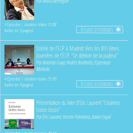
Par
Marta Berenguer
4 Épisodes | duration totale: 73:08'
ÉPISODES DISPONIBLES
Audio en: Espagnol
Soirée de l'ELP à Madrid: Vers les XIII émes
Journées de l'ELP. "Le démon de la pudeur"
Par
Amanda Goya
;
Andrés Borderías
;
Esperanza
Molleda
4 Épisodes | duration totale: 51:05'
ÉPISODES DISPONIBLES
Audio en: Espagnol
Présentation du livre d'Eric Laurent "Estamos
todos locos"
Par
Éric Laurent
;
Vicente Palomera
;
Xavier Esqué