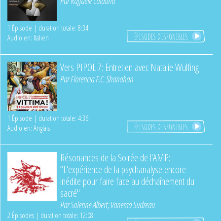
Par
Raffaele Calabria
1 Épisode | duration totale: 8:34'
ÉPISODES DISPONIBLES
Audio en: Italien
Vers PIPOL 7: Entretien avec Natalie Wulfing
Par
Florencia F.C. Shanahan
1 Épisode | duration totale: 4:36'
ÉPISODES DISPONIBLES
Audio en: Anglais
Résonances de la Soirée de l'AMP:
“L'expérience de la psychanalyse encore
inédite pour faire face au déchaînement du
sacré"
Par
Solenne Albert
;
Vanessa Sudreau
2 Épisodes | duration totale: 12:08'