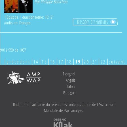
Par
Philippe Benichou
1 Épisode | duration totale: 10:12'
ÉPISODES DISPONIBLES
Audio en: Français
901 à 950 de 1057
précédent
14
15
16
17
18
19
20
21
22
suivant
Espagnol
Anglais
Italien
Portugais
Radio Lacan fait partie du réseau des contenus online de l'Association
Mondiale de Psychanalyse.