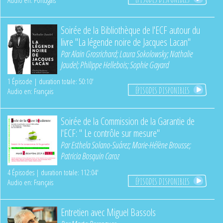
Audio en: Portugais
Soirée de la Bibliothèque de l'ECF autour du
livre "La légende noire de Jacques Lacan"
Par
Alain Grosrichard
;
Laura Sokolowsky
;
Nathalie
Jaudel
;
Philippe Hellebois
;
Sophie Gayard
1 Épisode | duration totale: 50:10'
ÉPISODES DISPONIBLES
Audio en: Français
Soirée de la Commission de la Garantie de
l'ECF: " Le contrôle sur mesure"
Par
Esthela Solano-Suárez
;
Marie-Hélène Brousse
;
Patricia Bosquin Caroz
4 Épisodes | duration totale: 112:04'
ÉPISODES DISPONIBLES
Audio en: Français
Entretien avec Miguel Bassols