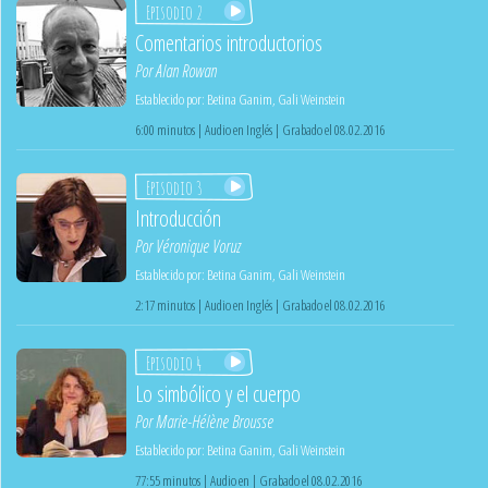
Episodio 2
Comentarios introductorios
Por
Alan Rowan
Establecido por:
Betina Ganim
,
Gali Weinstein
6:00 minutos | Audio en Inglés | Grabado el 08.02.2016
Episodio 3
Introducción
Por
Véronique Voruz
Establecido por:
Betina Ganim
,
Gali Weinstein
2:17 minutos | Audio en Inglés | Grabado el 08.02.2016
Episodio 4
Lo simbólico y el cuerpo
Por
Marie-Hélène Brousse
Establecido por:
Betina Ganim
,
Gali Weinstein
77:55 minutos | Audio en | Grabado el 08.02.2016