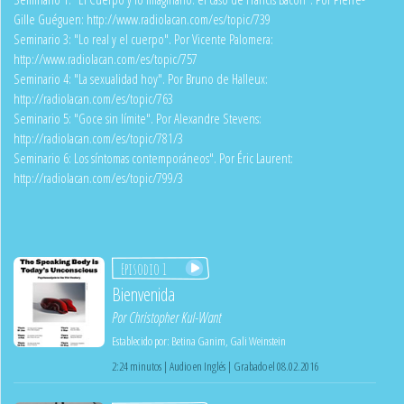
Gille Guéguen:
http://www.radiolacan.com/es/topic/739
Seminario 3: "Lo real y el cuerpo". Por Vicente Palomera:
http://www.radiolacan.com/es/topic/757
Seminario 4: "La sexualidad hoy". Por Bruno de Halleux:
http://radiolacan.com/es/topic/763
Seminario 5: "Goce sin límite". Por Alexandre Stevens:
http://radiolacan.com/es/topic/781/3
Seminario 6: Los síntomas contemporáneos". Por Éric Laurent:
http://radiolacan.com/es/topic/799/3
Episodio 1
Bienvenida
Por
Christopher Kul-Want
Establecido por:
Betina Ganim
,
Gali Weinstein
2:24 minutos | Audio en Inglés | Grabado el 08.02.2016