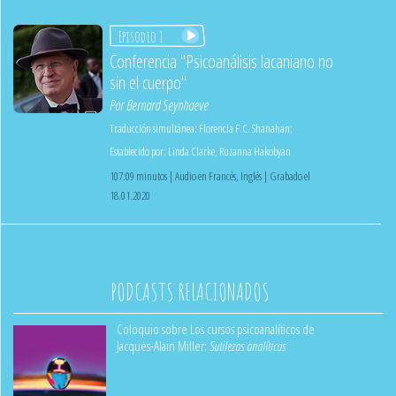
Episodio 1
Conferencia "Psicoanálisis lacaniano no
sin el cuerpo"
Por
Bernard Seynhaeve
Traducción simultánea:
Florencia F.C. Shanahan
;
Establecido por:
Linda Clarke
,
Ruzanna Hakobyan
107:09 minutos | Audio en Francés, Inglés | Grabado el
18.01.2020
PODCASTS RELACIONADOS
Coloquio sobre Los cursos psicoanalíticos de
Jacques-Alain Miller:
Sutilezas analíticas