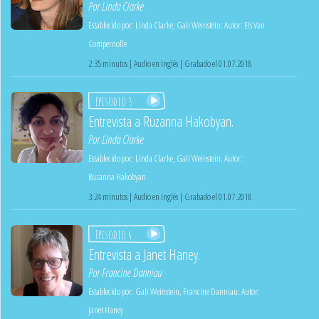
Por
Linda Clarke
Establecido por:
Linda Clarke
,
Gali Weinstein
;
Autor:
Els Van
Compernolle
2:35 minutos | Audio en Inglés | Grabado el 01.07.2018
Episodio 3
Entrevista a Ruzanna Hakobyan.
Por
Linda Clarke
Establecido por:
Linda Clarke
,
Gali Weinstein
;
Autor:
Ruzanna Hakobyan
3:24 minutos | Audio en Inglés | Grabado el 01.07.2018
Episodio 4
Entrevista a Janet Haney.
Por
Francine Danniau
Establecido por:
Gali Weinstein
,
Francine Danniau
;
Autor:
Janet Haney