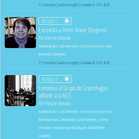
3:31 minutos | Audio en Inglés | Grabado el 17.07.2018
Episodio 5
Entrevista a Reine Marie Bergeron.
Por
Francine Danniau
Establecido por:
Gali Weinstein
,
Francine Danniau
;
Autor:
Reine Marie Bergeron
7:15 minutos | Audio en Inglés | Grabado el 17.07.2018
Episodio 6
Entrevista al Grupo de Copenhague
afiliado a la NLS.
Por
Francine Danniau
Establecido por:
Gali Weinstein
,
Francine Danniau
;
Autor:
René Rasmussen
,
Lene Madsen
,
Jakob Soelberg
,
Tommy
Thambour
,
Andreas Hjort Bundgaard
,
Mikkel Reher-
Langberg