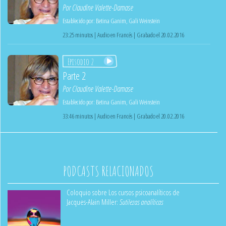
Por
Claudine Valette-Damase
Establecido por:
Betina Ganim
,
Gali Weinstein
23:25 minutos | Audio en Francés | Grabado el 20.02.2016
Episodio 2
Parte 2
Por
Claudine Valette-Damase
Establecido por:
Betina Ganim
,
Gali Weinstein
33:46 minutos | Audio en Francés | Grabado el 20.02.2016
PODCASTS RELACIONADOS
Coloquio sobre Los cursos psicoanalíticos de
Jacques-Alain Miller:
Sutilezas analíticas