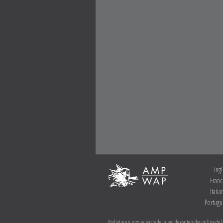
Ingl
Franc
Itali
Portugu
RadioLacan.com es parte de la red de contenidos online de 