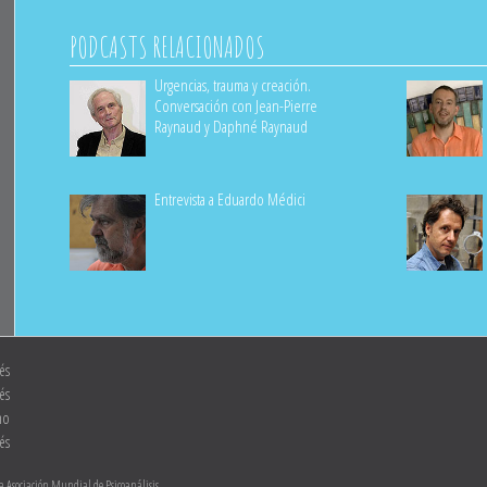
PODCASTS RELACIONADOS
Urgencias, trauma y creación.
Conversación con Jean-Pierre
Raynaud y Daphné Raynaud
Entrevista a Eduardo Médici
és
és
ano
és
la Asociación Mundial de Psicoanálisis.