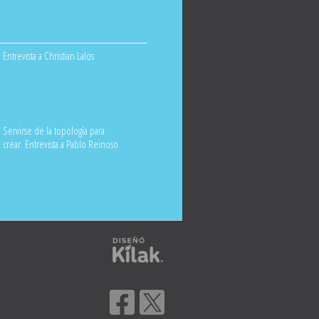
Entrevista a Christian Lalos
Servirse de la topología para
crear. Entrevista a Pablo Reinoso