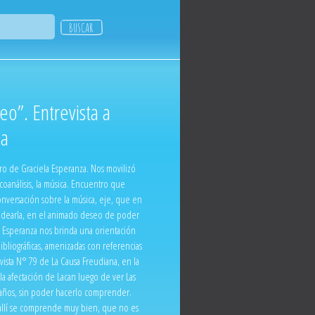
o”. Entrevista a
za
tro de Graciela Esperanza. Nos movilizó
icoanálisis, la música. Encuentro que
nversación sobre la música, eje, que en
 rodearla, en el animado deseo de poder
la Esperanza nos brinda una orientación
ibliográficas, amenizadas con referencias
vista N° 79 de La Causa Freudiana, en la
a afectación de Lacan luego de ver Las
0 años, sin poder hacerlo comprender.
 allí se comprende muy bien, que no es