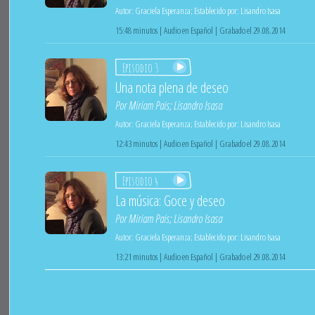
Autor:
Graciela Esperanza
;
Establecido por:
Lisandro Isasa
15:48 minutos | Audio en Español | Grabado el 29.08.2014
Episodio 3
Una nota plena de deseo
Por
Miriam Pais
;
Lisandro Isasa
Autor:
Graciela Esperanza
;
Establecido por:
Lisandro Isasa
12:43 minutos | Audio en Español | Grabado el 29.08.2014
Episodio 4
La música: Goce y deseo
Por
Miriam Pais
;
Lisandro Isasa
Autor:
Graciela Esperanza
;
Establecido por:
Lisandro Isasa
13:21 minutos | Audio en Español | Grabado el 29.08.2014