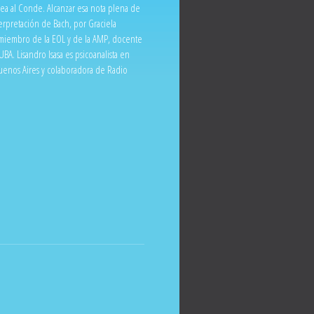
desea al Conde. Alcanzar esa nota plena de
terpretación de Bach, por Graciela
, miembro de la EOL y de la AMP, docente
UBA. Lisandro Isasa es psicoanalista en
Buenos Aires y colaboradora de Radio