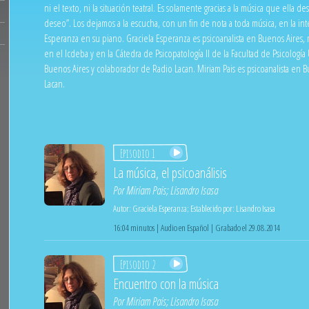
ni el texto, ni la situación teatral. Es solamente gracias a la música que ella 
deseo”. Los dejamos a la escucha, con un fin de nota a toda música, en la in
Esperanza en su piano. Graciela Esperanza es psicoanalista en Buenos Aires
en el Icdeba y en la Cátedra de Psicopatología II de la Facultad de Psicología 
Buenos Aires y colaborador de Radio Lacan. Miriam Pais es psicoanalista en 
Lacan.
Episodio 1
La música, el psicoanálisis
Por
Miriam Pais
;
Lisandro Isasa
Autor:
Graciela Esperanza
;
Establecido por:
Lisandro Isasa
16:04 minutos | Audio en Español | Grabado el 29.08.2014
Episodio 2
Encuentro con la música
Por
Miriam Pais
;
Lisandro Isasa