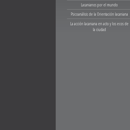
Lacanianos por el mundo
Psicoanálisis de la Orientación lacaniana
La acción lacaniana en acto y los ecos de
la ciudad