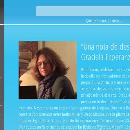
Quienes somos
|
Contacto
“Una nota de dese
Graciela Esperan
Radio Lacan, se dirigió al encuen
hacia ella, sus dos pasiones: el ps
propició una dinámica y amena co
sus vueltas dichas, nos permitió
asir algo más de este arte. Gracie
precisa en su decir. Referencias b
musicales. Nos presenta un Jacques Lacan, gustoso de la ópera. Que en la Re
conversación sostenida entre Judith Miller y Diego Masson, queda plasmada l
bodas de Fígaro. Dirá: “Lo que yo trato de explicar en mi Seminario hace 2
¿Por qué es tan claro cuando se escucha Las Bodas de Fígaro de Mozart? (…)