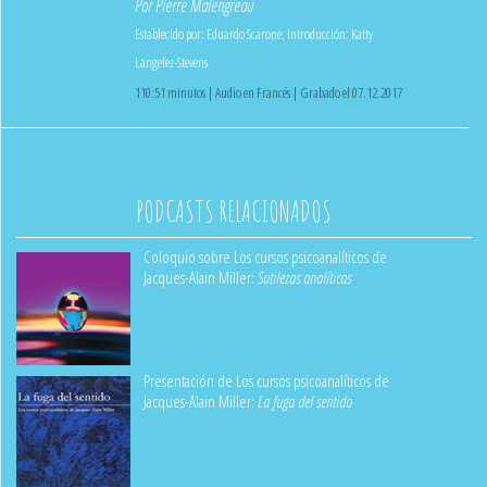
Por
Pierre Malengreau
Establecido por:
Eduardo Scarone
;
Introducción:
Katty
Langelez-Stevens
110:51 minutos | Audio en Francés | Grabado el 07.12.2017
PODCASTS RELACIONADOS
Coloquio sobre Los cursos psicoanalíticos de
Jacques-Alain Miller:
Sutilezas analíticas
Presentación de Los cursos psicoanalíticos de
Jacques-Alain Miller:
La fuga del sentido