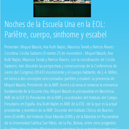
Noches de la Escuela Una en la EOL:
Parlêtre, cuerpo, sinthome y escabel
Presentan: Miquel Bassols, Ana Ruth Najles, Mauricio Tarrab y Patricio Álvarez
Coordina: Cecilia Gasbarro El martes 25 de noviembre , Miquel Bassols, Ana
Ruth Najles, Mauricio Tarrab y Patricio Álvarez, con la coordinación de Cecilia
Gasbarro, han discutido las perspectivas y consecuencias de la Conferencia de
cierre del Congreso 2014 El inconsciente y el cuerpo hablante, de J.-A. Miller,
en torno a dos conceptos seleccionados: parlètre y escabel. La presencia de
Miquel Bassols, Presidente de la AMP, honró a la mesa al remarcar la relevancia
fundamental de la Escuela Una. Miquel Bassols es psicoanalista en Barcelona,
AME de la ELP. Es Presidente de la AMP y coordinador del Instituto del Campo
Freudiano en España. Ana Ruth Najles es AME de la EOL -de la que es la actual
presidenta- y miembro de la AMP. Docente del Instituto Clínico de Buenos
Aires (ICdeBA), del Instituto Oscar Masotta (IOM) y de la Maestría en Psicoanálisis
de la Universidad Católica San Pablo, de La Paz, Bolivia, entre otros posgrados.
Su último libro se llama: “Delicias de la intimidad. De la extimidad al sinthome”.