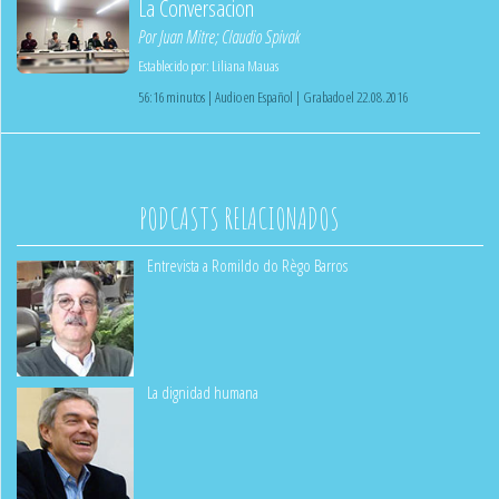
La Conversacion
Por
Juan Mitre
;
Claudio Spivak
Establecido por:
Liliana Mauas
56:16 minutos | Audio en Español | Grabado el 22.08.2016
PODCASTS RELACIONADOS
Entrevista a Romildo do Règo Barros
La dignidad humana