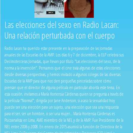
Las elecciones del sexo en Radio Lacan:
Una relación perturbada con el cuerpo
Radio Lacan ha querido estar presente en la preparación de las Jornadas
anuales de las Escuelas de la AMP. Los días 6 y 7 de diciembre, la ELP celebra sus
Decimoterceras Jornadas, que llevan por título "Las elecciones del sexo, de la
norma a la invención". Pensamos que el cine trata algunas de estas elecciones
desde diversas perspectivas, y hemos invitado a algunos colegas de las diversas
Escuelas de la AMP para que nos den pequeñas pinceladas sobre cómo
piensan que el director de alguna película en particular aborda este tema. En
esta ocasión, invitamos a María Hortensia Cárdenas quien se pregunta a través de
la película "Normal", dirigida por Jane Anderson, si acaso la sexualidad hoy
puede ser una elección para un sujeto, una elección que sea una respuesta
para el ser, ser un hombre, o ser una mujer… María Hortensia Cárdenas es
Psicoanalista en Lima, AME miembro de la NEL y de la AMP. Fue Presidente de la
NEL entre 2006 y 2008. En enero de 2015 asumirá la función de Directora de la
NEL-Lima. Es Docente del Centro de Investigación y Docencia (CID-Lima) y