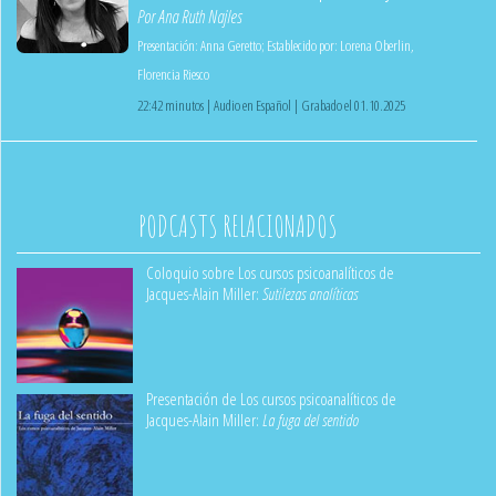
Por
Ana Ruth Najles
Presentación:
Anna Geretto
;
Establecido por:
Lorena Oberlin
,
Florencia Riesco
22:42 minutos | Audio en Español | Grabado el 01.10.2025
PODCASTS RELACIONADOS
Coloquio sobre Los cursos psicoanalíticos de
Jacques-Alain Miller:
Sutilezas analíticas
Presentación de Los cursos psicoanalíticos de
Jacques-Alain Miller:
La fuga del sentido