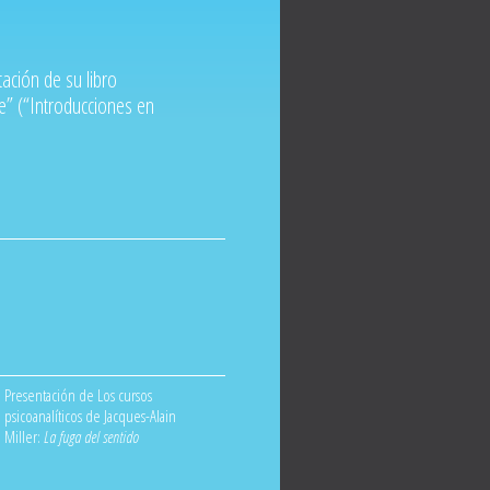
ación de su libro
e” (“Introducciones en
Presentación de Los cursos
psicoanalíticos de Jacques-Alain
Miller:
La fuga del sentido