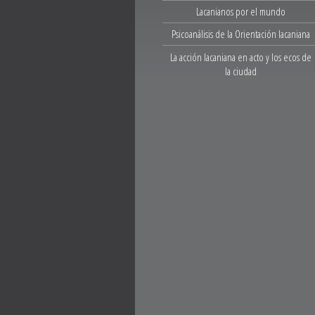
Lacanianos por el mundo
Psicoanálisis de la Orientación lacaniana
La acción lacaniana en acto y los ecos de
la ciudad