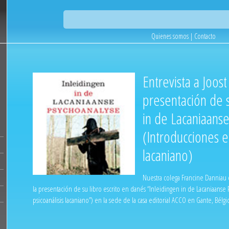
Quienes somos
|
Contacto
Entrevista a Joos
presentación de s
in de Lacaniaans
(Introducciones en
lacaniano)
Nuestra colega Francine Danniau
la presentación de su libro escrito en danés “Inleidingen in de Lacaniaanse
psicoanálisis lacaniano”) en la sede de la casa editorial ACCO en Gante, Bélgic