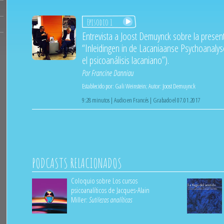
Episodio 1
Entrevista a Joost Demuynck sobre la present
“Inleidingen in de Lacaniaanse Psychoanalys
el psicoanálisis lacaniano”).
Por
Francine Danniau
Establecido por:
Gali Weinstein
;
Autor:
Joost Demuynck
9:28 minutos | Audio en Francés | Grabado el 07.01.2017
PODCASTS RELACIONADOS
Coloquio sobre Los cursos
psicoanalíticos de Jacques-Alain
Miller:
Sutilezas analíticas