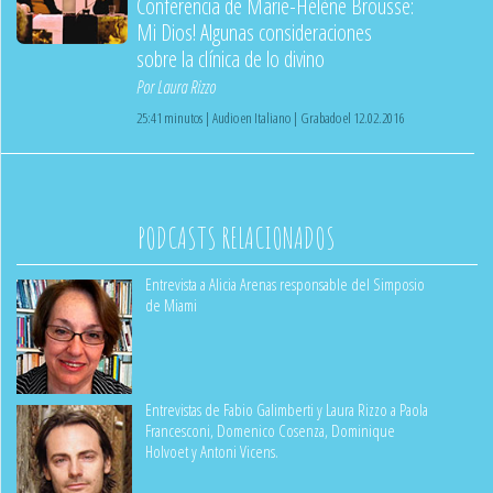
Conferencia de Marie-Hélène Brousse:
Mi Dios! Algunas consideraciones
sobre la clínica de lo divino
Por
Laura Rizzo
25:41 minutos | Audio en Italiano | Grabado el 12.02.2016
PODCASTS RELACIONADOS
Entrevista a Alicia Arenas responsable del Simposio
de Miami
Entrevistas de Fabio Galimberti y Laura Rizzo a Paola
Francesconi, Domenico Cosenza, Dominique
Holvoet y Antoni Vicens.