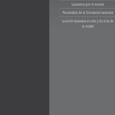
Lacanianos por el mundo
Psicoanálisis de la Orientación lacaniana
La acción lacaniana en acto y los ecos de
la ciudad