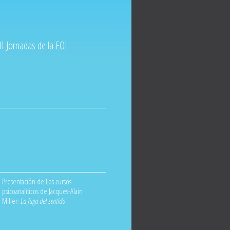
II Jornadas de la EOL
Presentación de Los cursos
psicoanalíticos de Jacques-Alain
Miller:
La fuga del sentido