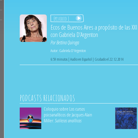
Episodio 1
Ecos de Buenos Aires a propósito de las XXI
con Gabriela D’Argenton
Por
Bettina Quiroga
Autor:
Gabriela D'Argenton
6:59 minutos | Audio en Español | Grabado el 22.12.2014
PODCASTS RELACIONADOS
Coloquio sobre Los cursos
psicoanalíticos de Jacques-Alain
Miller:
Sutilezas analíticas