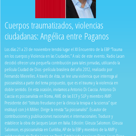
Cuerpos traumatizados, violencias
ciudadanas: Angélica entre Paganos
Los días 21 a 23 de noviembre tendrá lugar el XX Encuentro de la EBP “Trauma
en los cuerpos y Violencia en las Ciudades.” A raíz de este evento, Radio Lacan
decidió ofrecer una pequeña contribución para tales jornadas, utilizando la
película Ciudad de Dios -película brasilera del año 2012, realizado por
Fernando Meirelles. A través de ésta, se lee una violencia que interroga al
psicoanálisis a partir del tema propuesto, que es el trauma y la violencia en
doble sentido. En esta ocasión, invitamos a Antonio Di Ciaccia. Antonio Di
Ciaccia es psicoanalista en Roma, AME de las ECF y SLP y miembro AMP.
Presidente del “Istituto freudiano per la clinica la terapia e la scienza” que
instituyó con J-A Miller. Dirige la revista “La psicoanalisi”. Es autor de
contribuciones y publicaciones nacionales e internacionales. Traduce y
establece la obra de Jacques Lacan en Italia. Edición: Gleuza Salomon. Gleuza
Salomon, es psicoanalista en Curitiba, AP de la EBP y miembro de la AMP y
colaboradora de Radio Lacan en Brasil. Establecido por Laura Rizzo. Laura Rizzo