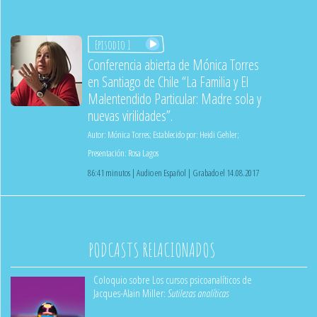
Episodio 1
Conferencia abierta de Mónica Torres
en Santiago de Chile “La Familia y El
Malentendido Particular: Madre sola y
nuevas virilidades”.
Autor:
Mónica Torres
;
Establecido por:
Heidi Gehler
;
Presentación:
Rosa Lagos
86:41 minutos | Audio en Español | Grabado el 14.08.2017
PODCASTS RELACIONADOS
Coloquio sobre Los cursos psicoanalíticos de
Jacques-Alain Miller:
Sutilezas analíticas