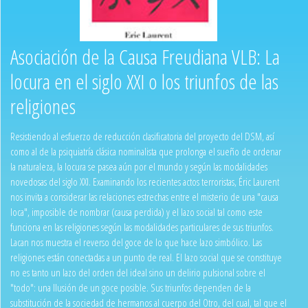
Asociación de la Causa Freudiana VLB: La
locura en el siglo XXI o los triunfos de las
religiones
Resistiendo al esfuerzo de reducción clasificatoria del proyecto del DSM, así
como al de la psiquiatría clásica nominalista que prolonga el sueño de ordenar
la naturaleza, la locura se pasea aún por el mundo y según las modalidades
novedosas del siglo XXI. Examinando los recientes actos terroristas, Éric Laurent
nos invita a considerar las relaciones estrechas entre el misterio de una "causa
loca", imposible de nombrar (causa perdida) y el lazo social tal como este
funciona en las religiones según las modalidades particulares de sus triunfos.
Lacan nos muestra el reverso del goce de lo que hace lazo simbólico. Las
religiones están conectadas a un punto de real. El lazo social que se constituye
no es tanto un lazo del orden del ideal sino un delirio pulsional sobre el
"todo": una Ilusión de un goce posible. Sus triunfos dependen de la
substitución de la sociedad de hermanos al cuerpo del Otro, del cual, tal que el