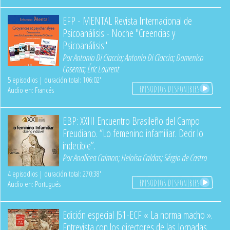
EFP - MENTAL Revista Internacional de
Psicoanálisis - Noche "Creencias y
Psicoanálisis"
Por
Antonio Di Ciaccia
;
Antonio Di Ciaccia
;
Domenico
Cosenza
;
Éric Laurent
5 episodios | duración total: 106:02'
EPISODIOS DISPONIBLES
Audio en: Francés
EBP: XXIII Encuentro Brasileño del Campo
Freudiano. “Lo femenino infamiliar. Decir lo
indecible”.
Por
Analícea Calmon
;
Heloísa Caldas
;
Sérgio de Castro
4 episodios | duración total: 270:38'
EPISODIOS DISPONIBLES
Audio en: Portugués
Edición especial J51-ECF « La norma macho ».
Entrevista con los directores de las Jornadas.