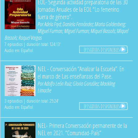
EOL- Segunda actividad preparatoria de las 30
Jornadas Anuales de la EOL “Lo femenino
fuera de género”.
Por
Adela Fryd
;
Daniela Fernández
;
Marta Goldenberg
;
Miguel Furman
;
Miguel Furman
;
Miquel Bassols
;
Miquel
Bassols
;
Raquel Vargas
7 episodios | duración total: 124:13'
EPISODIOS DISPONIBLES
Audio en: Español
NEL - Conversación “Analizar la Escuela”. En
el marco de Las enseñanzas del Pase.
Por
Adolfo León Ruiz
;
Gloria González
;
Mackling
Limache
3 episodios | duración total: 25:24'
EPISODIOS DISPONIBLES
Audio en: Español
NEL- Primera Conversación permanente de la
NEL en 2021. “Comunidad-País”