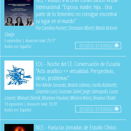
Internacional. “Esposa, madre, hija… Una
parte de lo femenino no consigue encontrar
su lugar en el mundo"
Por
Carolina Puchet
;
Christiane Alberti
;
María Victoria
Clavijo
3 episodios | duración total: 25:17'
EPISODIOS DISPONIBLES
Audio en: Español
EOL - Noche del CE. Conversación de Escuela
"Acto analítico <> virtualidad. Perspectivas,
ideas, problemas"
Por
Adrián Secondo
;
Beatriz Udenio
;
Cecilia Rubinetti
;
Graciela Lucci
;
Gustavo Sobel
;
Jorge Santopolo
;
Lucas
Leserre
;
Manuel Zlotnik
;
Mariano Pauloni
;
Mónica Wons
;
Roxana Chiatti
10 episodios | duración total: 55:39'
EPISODIOS DISPONIBLES
Audio en: Español
NLS - Hacia las Jornadas de Estudio Clínico