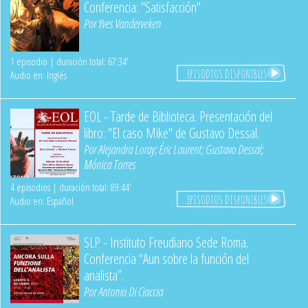
Conferencia: "Satisfacción"
Por
Yves Vanderveken
1 episodio | duración total: 67:34'
EPISODIOS DISPONIBLES
Audio en: Inglés
EOL - Tarde de Biblioteca. Presentación del
libro: "El caso Mike" de Gustavo Dessal.
Por
Alejandra Loray
;
Éric Laurent
;
Gustavo Dessal
;
Mónica Torres
4 episodios | duración total: 89:44'
EPISODIOS DISPONIBLES
Audio en: Español
SLP - Instituto Freudiano Sede Roma.
Conferencia “Aun sobre la función del
analista”.
Por
Antonio Di Ciaccia