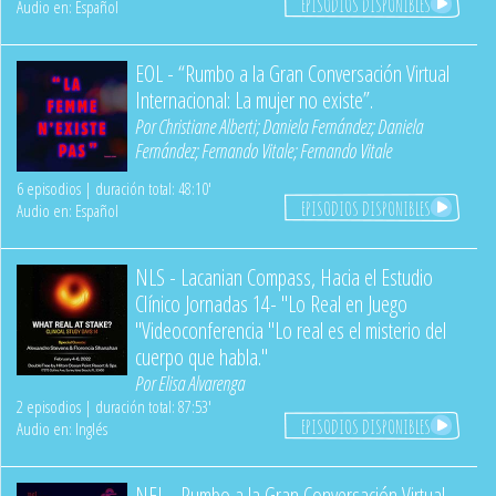
EPISODIOS DISPONIBLES
Audio en: Español
EOL - “Rumbo a la Gran Conversación Virtual
Internacional: La mujer no existe”.
Por
Christiane Alberti
;
Daniela Fernández
;
Daniela
Fernández
;
Fernando Vitale
;
Fernando Vitale
6 episodios | duración total: 48:10'
EPISODIOS DISPONIBLES
Audio en: Español
NLS - Lacanian Compass, Hacia el Estudio
Clínico Jornadas 14- "Lo Real en Juego
"Videoconferencia "Lo real es el misterio del
cuerpo que habla."
Por
Elisa Alvarenga
2 episodios | duración total: 87:53'
EPISODIOS DISPONIBLES
Audio en: Inglés
NEL - Rumbo a la Gran Conversación Virtual