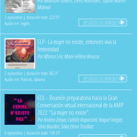
Por
Alexandre Stevens
;
Geert Hoornaert
;
Sophie Marret-
Maleval
3 episodios | duración total: 223:51'
EPISODIOS DISPONIBLES
Audio en: Inglés
SLP- La mujer no existe, entonces viva la
femineidad
Por
Alfonso Leo
;
Marie-Hélène Brousse
2 episodios | duración total: 68:21'
EPISODIOS DISPONIBLES
Audio en: Francés, Italiano
EOL - Reunión preparatoria hacia la Gran
Conversación virtual internacional de la AMP
2022: “La mujer no existe”.
Por
Andrea Zelaya
;
Fabián Naparstek
;
Raquel Vargas
;
Silvia Baudini
;
Silvia Elena Tendlarz
6 episodios | duración total: 118:35'