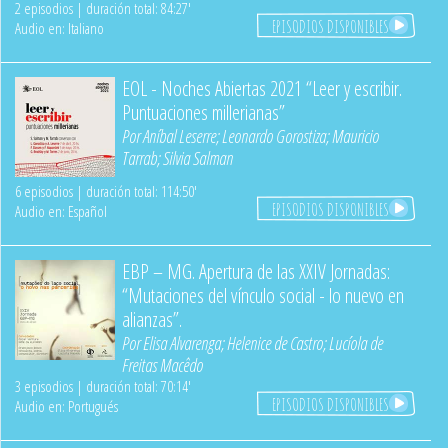
2 episodios | duración total: 84:27'
EPISODIOS DISPONIBLES
Audio en: Italiano
EOL - Noches Abiertas 2021 “Leer y escribir.
Puntuaciones millerianas”
Por
Aníbal Leserre
;
Leonardo Gorostiza
;
Mauricio
Tarrab
;
Silvia Salman
6 episodios | duración total: 114:50'
EPISODIOS DISPONIBLES
Audio en: Español
EBP – MG. Apertura de las XXIV Jornadas:
“Mutaciones del vínculo social - lo nuevo en
alianzas”.
Por
Elisa Alvarenga
;
Helenice de Castro
;
Lucíola de
Freitas Macêdo
3 episodios | duración total: 70:14'
EPISODIOS DISPONIBLES
Audio en: Portugués