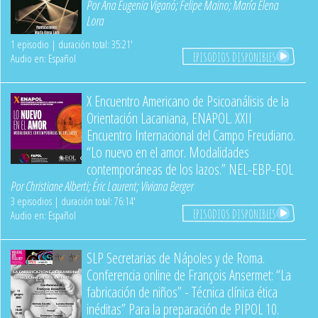
Por
Ana Eugenia Viganó
;
Felipe Maino
;
María Elena
Lora
1 episodio | duración total: 35:21'
EPISODIOS DISPONIBLES
Audio en: Español
X Encuentro Americano de Psicoanálisis de la
Orientación Lacaniana, ENAPOL. XXII
Encuentro Internacional del Campo Freudiano.
“Lo nuevo en el amor. Modalidades
contemporáneas de los lazos.” NEL-EBP-EOL
Por
Christiane Alberti
;
Éric Laurent
;
Viviana Berger
3 episodios | duración total: 76:14'
EPISODIOS DISPONIBLES
Audio en: Español
SLP Secretarias de Nápoles y de Roma.
Conferencia online de François Ansermet: “La
fabricación de niños” - Técnica clínica ética
inéditas” Para la preparación de PIPOL 10.