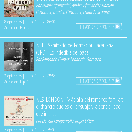
Por
Aurélie Pfauwadel
;
Aurélie Pfauwadel
;
Damien
Guyonnet
;
Damien Guyonnet
;
Eduardo Scarone
8 episodios | duración total: 86:00'
EPISODIOS DISPONIBLES
Audio en: Francés
NEL - Seminario de Formación Lacaniana
(SFL). "Lo indecible del pase"
Por
Fernando Gómez
;
Leonardo Gorostiza
2 episodios | duración total: 45:54'
EPISODIOS DISPONIBLES
Audio en: Español
NLS-LONDON "Más allá del romance familiar:
el chancro que es el lenguaje y la sensibilidad
que implica"
Por
Els Van Compernolle
;
Roger Litten
5 episodios | duración total: 65:03'