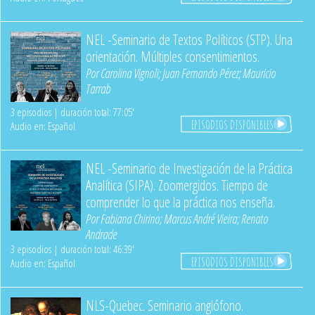
NEL -Seminario de Textos Políticos (STP). Una
orientación. Múltiples consentimientos.
Por
Carolina Vignoli
;
Juan Fernando Pérez
;
Mauricio
Tarrab
3 episodios | duración total: 77:05'
EPISODIOS DISPONIBLES
Audio en: Español
NEL -Seminario de Investigación de la Práctica
Analítica (SIPA). Zoomergidos. Tiempo de
comprender lo que la práctica nos enseña.
Por
Fabiana Chirino
;
Marcus André Vieira
;
Renato
Andrade
3 episodios | duración total: 46:39'
EPISODIOS DISPONIBLES
Audio en: Español
NLS-Quebec. Seminario anglófono.