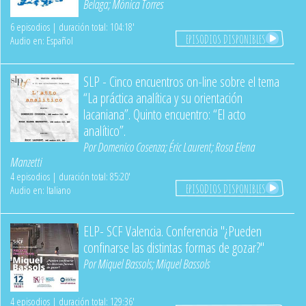
Belaga
;
Mónica Torres
6 episodios | duración total: 104:18'
EPISODIOS DISPONIBLES
Audio en: Español
SLP - Cinco encuentros on-line sobre el tema
“La práctica analítica y su orientación
lacaniana”. Quinto encuentro: “El acto
analítico”.
Por
Domenico Cosenza
;
Éric Laurent
;
Rosa Elena
Manzetti
4 episodios | duración total: 85:20'
EPISODIOS DISPONIBLES
Audio en: Italiano
ELP- SCF Valencia. Conferencia "¿Pueden
confinarse las distintas formas de gozar?"
Por
Miquel Bassols
;
Miquel Bassols
4 episodios | duración total: 129:36'