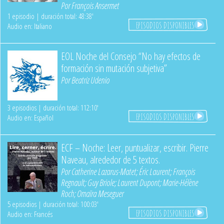
Por
François Ansermet
1 episodio | duración total: 48:38'
EPISODIOS DISPONIBLES
Audio en: Italiano
EOL Noche del Consejo “No hay efectos de
formación sin mutación subjetiva”
Por
Beatriz Udenio
3 episodios | duración total: 112:10'
EPISODIOS DISPONIBLES
Audio en: Español
ECF – Noche: Leer, puntualizar, escribir. Pierre
Naveau, alrededor de 5 textos.
Por
Catherine Lazarus-Matet
;
Éric Laurent
;
François
Regnault
;
Guy Briole
;
Laurent Dupont
;
Marie-Hélène
Roch
;
Omaïra Meseguer
5 episodios | duración total: 100:03'
EPISODIOS DISPONIBLES
Audio en: Francés