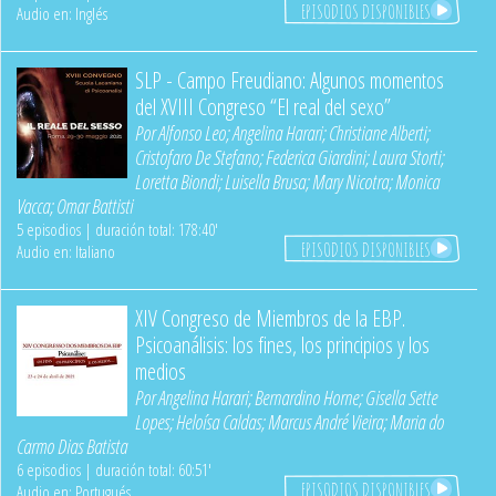
EPISODIOS DISPONIBLES
Audio en: Inglés
SLP - Campo Freudiano: Algunos momentos
del XVIII Congreso “El real del sexo”
Por
Alfonso Leo
;
Angelina Harari
;
Christiane Alberti
;
Cristofaro De Stefano
;
Federica Giardini
;
Laura Storti
;
Loretta Biondi
;
Luisella Brusa
;
Mary Nicotra
;
Monica
Vacca
;
Omar Battisti
5 episodios | duración total: 178:40'
EPISODIOS DISPONIBLES
Audio en: Italiano
XIV Congreso de Miembros de la EBP.
Psicoanálisis: los fines, los principios y los
medios
Por
Angelina Harari
;
Bernardino Horne
;
Gisella Sette
Lopes
;
Heloísa Caldas
;
Marcus André Vieira
;
Maria do
Carmo Dias Batista
6 episodios | duración total: 60:51'
EPISODIOS DISPONIBLES
Audio en: Portugués