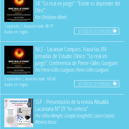
14: "Lo real en juego". "Existir es depender del
Otro".
Por
Christiane Alberti
1 episodio | duración total: 48:19'
EPISODIOS DISPONIBLES
Audio en: Inglés
NLS - Lacanian Compass. Hacia las XIV
Jornadas de Estudio Clínico: "Lo real en
juego". Conferencia de Pierre-Gilles Gueguen
Por
Pierre-Gilles Guéguen
;
Pierre-Gilles Guéguen
2 episodios | duración total: 103:42'
EPISODIOS DISPONIBLES
Audio en: Inglés
SLP - Presentación de la revista Attualità
Lacaniana N°29 “In-certeza”
Por
Céline Menghi
;
Giorgia Serughetti
;
Laura Carpini
;
Monica Vacca