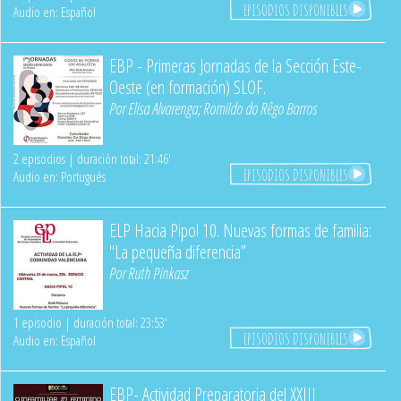
EPISODIOS DISPONIBLES
Audio en: Español
EBP - Primeras Jornadas de la Sección Este-
Oeste (en formación) SLOF.
Por
Elisa Alvarenga
;
Romildo do Rêgo Barros
2 episodios | duración total: 21:46'
EPISODIOS DISPONIBLES
Audio en: Portugués
ELP Hacia Pipol 10. Nuevas formas de familia:
"La pequeña diferencia”
Por
Ruth Pinkasz
1 episodio | duración total: 23:53'
EPISODIOS DISPONIBLES
Audio en: Español
EBP- Actividad Preparatoria del XXIII