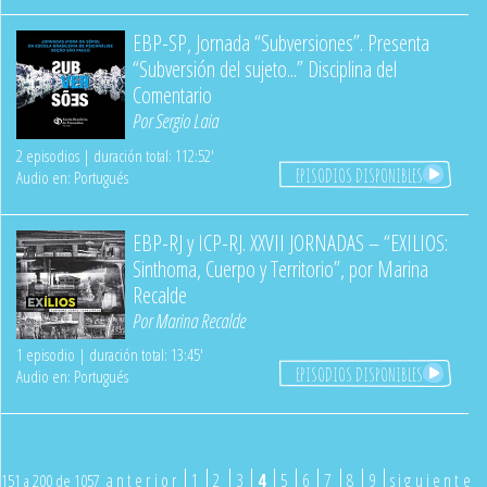
EBP-SP, Jornada “Subversiones”. Presenta
“Subversión del sujeto...” Disciplina del
Comentario
Por
Sergio Laia
2 episodios | duración total: 112:52'
EPISODIOS DISPONIBLES
Audio en: Portugués
EBP-RJ y ICP-RJ. XXVII JORNADAS – “EXILIOS:
Sinthoma, Cuerpo y Territorio”, por Marina
Recalde
Por
Marina Recalde
1 episodio | duración total: 13:45'
EPISODIOS DISPONIBLES
Audio en: Portugués
anterior
1
2
3
4
5
6
7
8
9
siguiente
151 a 200 de 1057