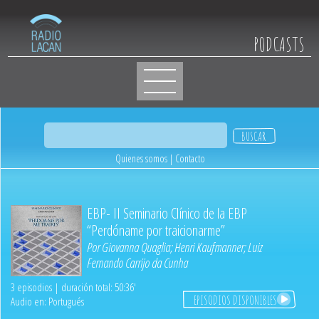
PODCASTS
Quienes somos
|
Contacto
EBP- II Seminario Clínico de la EBP
“Perdóname por traicionarme”
Por
Giovanna Quaglia
;
Henri Kaufmanner
;
Luiz
Fernando Carrijo da Cunha
3 episodios | duración total: 50:36'
EPISODIOS DISPONIBLES
Audio en: Portugués